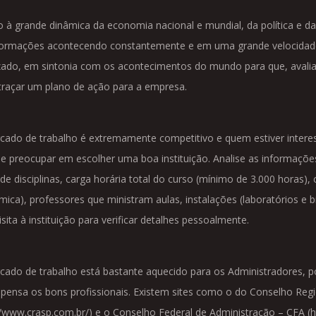
 à grande dinâmica da economia nacional e mundial, da política e d
formações acontecendo constantemente e em uma grande velocidade,
zado, em sintonia com os acontecimentos do mundo para que, avalian
traçar um plano de ação para a empresa.
ado de trabalho é extremamente competitivo e quem estiver interes
e preocupar em escolher uma boa instituição. Analise as informações
de disciplinas, carga horária total do curso (mínimo de 3.000 horas)
ica), professores que ministram aulas, instalações (laboratórios e b
sita à instituição para verificar detalhes pessoalmente.
ado de trabalho está bastante aquecido para os Administradores, po
ensa os bons profissionais. Existem sites como o do Conselho Regi
//www.crasp.com.br/) e o Conselho Federal de Administração – CFA (h