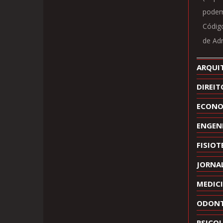
podem 
Código
de Adm
ARQUI
DIREIT
ECONO
ENGEN
FISIOT
JORNA
MEDIC
ODONT
PSICO