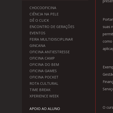
prese
CHOCOOFICINA
CIÊNCIA NA PELE
Porta
DÊ O CLICK
ENCONTRO DE GERAÇÕES
suas 
EVENTOS
permit
FEIRA MULTIDISCIPLINAR
como 
GINCANA
aplica
OFICINA ANTIESTRESSE
OFICINA CAMP
OFICINA DO BEM
Exempl
OFICINA GAMES
Gestão
OFICINA POCKET
Finanç
ROTA CULTURAL
Serviç
TIME BREAK
XPERIENCE WEEK
O curs
APOIO AO ALUNO