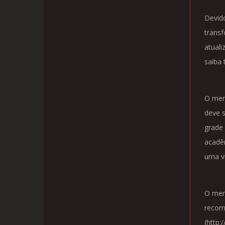
Devido
trans
atuali
saiba 
O merc
deve s
grade 
acadêm
uma vi
O merc
recomp
(http: