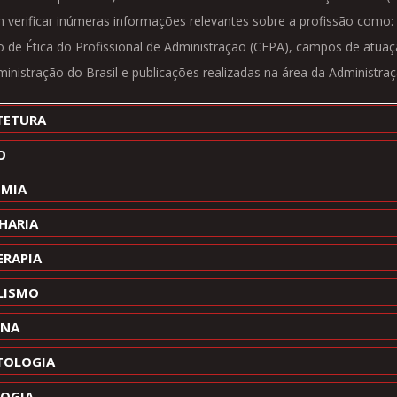
verificar inúmeras informações relevantes sobre a profissão como: m
 de Ética do Profissional de Administração (CEPA), campos de atuaç
inistração do Brasil e publicações realizadas na área da Administraç
TETURA
O
MIA
HARIA
ERAPIA
LISMO
INA
OLOGIA
LOGIA