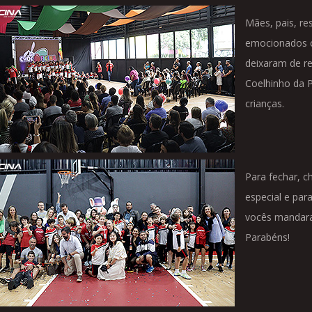
Mães, pais, re
emocionados c
deixaram de r
Coelhinho da P
crianças.
Para fechar, c
especial e par
vocês mandara
Parabéns!