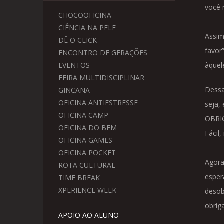
você 
CHOCOOFICINA
CIÊNCIA NA PELE
Assim
DÊ O CLICK
favor
ENCONTRO DE GERAÇÕES
EVENTOS
àquel
FEIRA MULTIDISCIPLINAR
Dessa
GINCANA
OFICINA ANTIESTRESSE
seja,
OFICINA CAMP
OBRIG
OFICINA DO BEM
Fácil,
OFICINA GAMES
OFICINA POCKET
Agora
ROTA CULTURAL
esper
TIME BREAK
XPERIENCE WEEK
desob
obrig
APOIO AO ALUNO