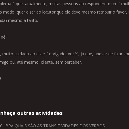
blema é que, atualmente, muitas pessoas ao responderem um “ muito
o modo, quer dizer ao locutor que ele deve mesmo retribuir o favor, i
ada) mesmo a tanto.
 né?
, muito cuidado ao dizer “ obrigado, você”, já que, apesar de falar 
migo ou, até mesmo, cliente, sem perceber.
!
nheça outras atividades
CUBRA QUAIS SÃO AS TRANSITIVIDADES DOS VERBOS