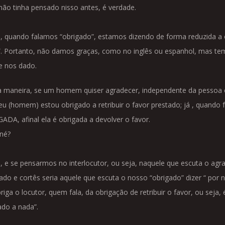
não tinha pensado nisso antes, é verdade.
, quando falamos “obrigado”, estamos dizendo de forma reduzida a or
”. Portanto, não damos graças, como no inglês ou espanhol, mas tem
e nos dado.
 maneira, se um homem quiser agradecer, independente da pessoa
 eu (homem) estou obrigado a retribuir o favor prestado; já , quando f
ADA, afinal ela é obrigada a devolver o favor.
 né?
, e se pensarmos no interlocutor, ou seja, naquele que escuta o agr
ado e cortês seria aquele que escuta o nosso “obrigado” dizer “ por n
riga o locutor, quem fala, da obrigação de retribuir o favor, ou seja
ado a nada”.