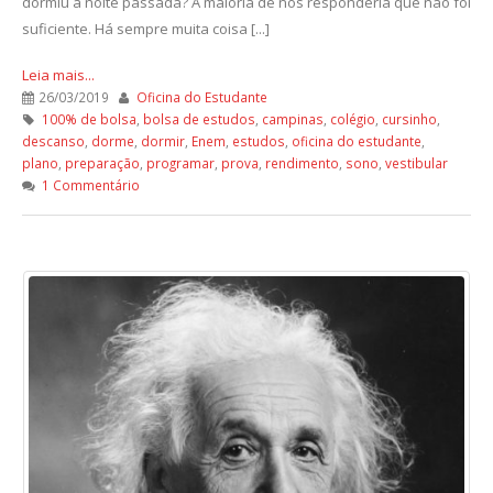
dormiu a noite passada? A maioria de nós responderia que não foi
suficiente. Há sempre muita coisa [...]
Leia mais...
26/03/2019
Oficina do Estudante
100% de bolsa
,
bolsa de estudos
,
campinas
,
colégio
,
cursinho
,
descanso
,
dorme
,
dormir
,
Enem
,
estudos
,
oficina do estudante
,
plano
,
preparação
,
programar
,
prova
,
rendimento
,
sono
,
vestibular
1 Commentário