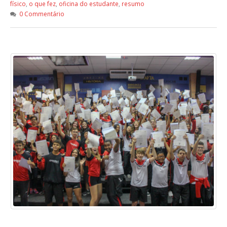
físico
,
o que fez
,
oficina do estudante
,
resumo
0 Commentário