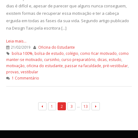
dias é difícil e, apesar de parecer que alguns nunca conseguem,
existem formas de recuperar essa motivação e ter a cabeça
erguida em todas as fases da sua vida. Segundo artigo publicado
na Design Taxi pela escritora [...]
Leia mais...
21/02/2019
Oficina do Estudante
bolsa 100%
,
bolsa de estudo
,
colégio
,
como ficar motivado
,
como
manter-se motivado
,
cursinho
,
curso preparatório
,
dicas
,
estudo
,
motivação
,
oficina do estudante
,
passar na faculdade
,
pré-vestibular
,
provas
,
vestibular
1 Commentário
…
1
2
3
13