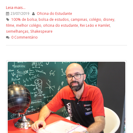
Leia mais...
23/07/2019
Oficina do Estudante
100% de bolsa
,
bolsa de estudos
,
campinas
,
colégio
,
disney
,
filme
,
melhor colégio
,
oficina do estudante
,
Rei Leão e Hamlet
,
semelhanças
,
Shakespeare
0 Commentário