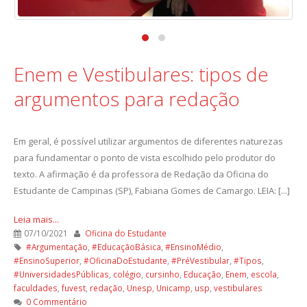
Enem e Vestibulares: tipos de
argumentos para redação
Em geral, é possível utilizar argumentos de diferentes naturezas
para fundamentar o ponto de vista escolhido pelo produtor do
texto. A afirmação é da professora de Redação da Oficina do
Estudante de Campinas (SP), Fabiana Gomes de Camargo. LEIA: [...]
Leia mais...
07/10/2021
Oficina do Estudante
#Argumentação
,
#EducaçãoBásica
,
#EnsinoMédio
,
#EnsinoSuperior
,
#OficinaDoEstudante
,
#PréVestibular
,
#Tipos
,
#UniversidadesPúblicas
,
colégio
,
cursinho
,
Educação
,
Enem
,
escola
,
faculdades
,
fuvest
,
redação
,
Unesp
,
Unicamp
,
usp
,
vestibulares
0 Commentário