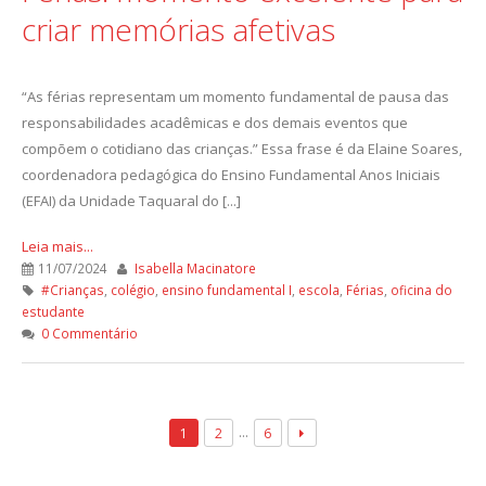
criar memórias afetivas
“As férias representam um momento fundamental de pausa das
responsabilidades acadêmicas e dos demais eventos que
compõem o cotidiano das crianças.” Essa frase é da Elaine Soares,
coordenadora pedagógica do Ensino Fundamental Anos Iniciais
(EFAI) da Unidade Taquaral do [...]
Leia mais...
11/07/2024
Isabella Macinatore
#Crianças
,
colégio
,
ensino fundamental I
,
escola
,
Férias
,
oficina do
estudante
0 Commentário
…
1
2
6