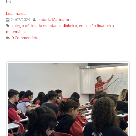
[...]
Leia mais...
24/07/2024
Isabella Macinatore
colegio oficina do estudante
,
dinheiro
,
educação financeira
,
matemática
0 Commentário