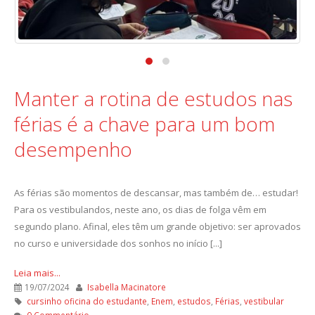
Manter a rotina de estudos nas
férias é a chave para um bom
desempenho
As férias são momentos de descansar, mas também de… estudar!
Para os vestibulandos, neste ano, os dias de folga vêm em
segundo plano. Afinal, eles têm um grande objetivo: ser aprovados
no curso e universidade dos sonhos no início [...]
Leia mais...
19/07/2024
Isabella Macinatore
cursinho oficina do estudante
,
Enem
,
estudos
,
Férias
,
vestibular
0 Commentário