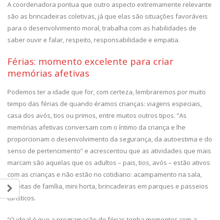
A coordenadora pontua que outro aspecto extremamente relevante
são as brincadeiras coletivas, já que elas são situações favoráveis
para o desenvolvimento moral, trabalha com as habilidades de
saber ouvir e falar, respeito, responsabilidade e empatia.
Férias: momento excelente para criar
memórias afetivas
Podemos ter a idade que for, com certeza, lembraremos por muito
tempo das férias de quando éramos crianças: viagens especiais,
casa dos avós, tios ou primos, entre muitos outros tipos. ”As
memórias afetivas conversam com o íntimo da criança e lhe
proporcionam o desenvolvimento da segurança, da autoestima e do
senso de pertencimento” e acrescentou que as atividades que mais
marcam são aquelas que os adultos – pais, tios, avós – estão ativos
com as crianças e não estão no cotidiano: acampamento na sala,
receitas de família, mini horta, brincadeiras em parques e passeios
turísticos.
“O ideal é que a programação de férias tenha momentos com a