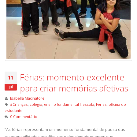
Férias: momento excelente
11
para criar memórias afetivas
jul
Isabella Macinatore
#Crianças
,
colégio
,
ensino fundamental I
,
escola
,
Férias
,
oficina do
estudante
0 Commentário
“As férias representam um momento fundamental de pausa das
responsabilidades acadêmicas e dos demais eventos que