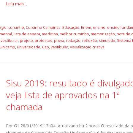
Leia mais...
égio
,
cursinho
,
Cursinho Campinas
,
Educação
,
Enem
,
ensino
,
ensino fundam
 mental
,
lista de espera
,
medicina
,
melhor cursinho
,
memorização
,
nota de 
-vestibular
,
projeto
,
protestos
,
prova
,
redação
,
reflexão
,
simulado
,
Sistema 
Unicamp
,
universidade
,
usp
,
vestibular
,
visualização criativa
Sisu 2019: resultado é divulgad
veja lista de aprovados na 1ª
chamada
Por G1 28/01/2019 13h04 Atualizado há 2 horas O resultado da p
chamada do Sistema de Seleção Unificada (Sisu) foi divulgado ne