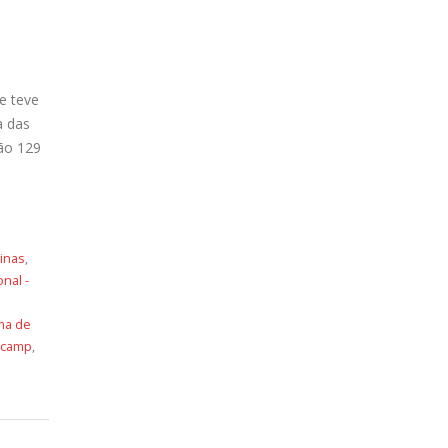
e teve
a das
são 129
inas
,
nal -
ma de
icamp
,