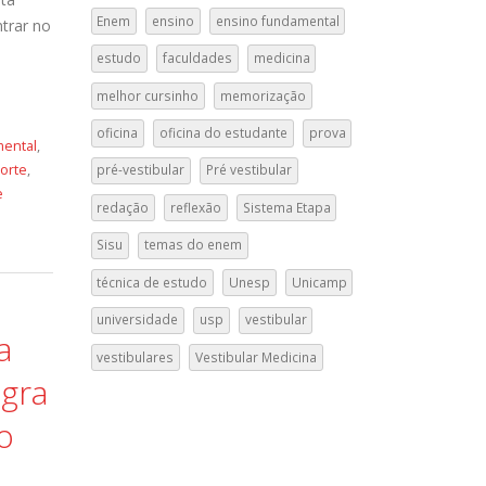
Enem
ensino
ensino fundamental
ntrar no
estudo
faculdades
medicina
melhor cursinho
memorização
oficina
oficina do estudante
prova
ental
,
corte
,
pré-vestibular
Pré vestibular
e
redação
reflexão
Sistema Etapa
Sisu
temas do enem
técnica de estudo
Unesp
Unicamp
universidade
usp
vestibular
a
vestibulares
Vestibular Medicina
egra
o