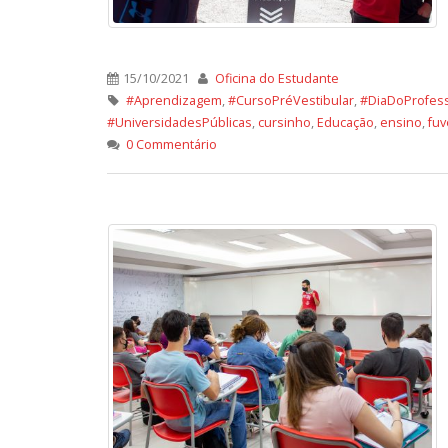
15/10/2021
Oficina do Estudante
#Aprendizagem
,
#CursoPréVestibular
,
#DiaDoProfes
#UniversidadesPúblicas
,
cursinho
,
Educação
,
ensino
,
fuv
0 Commentário