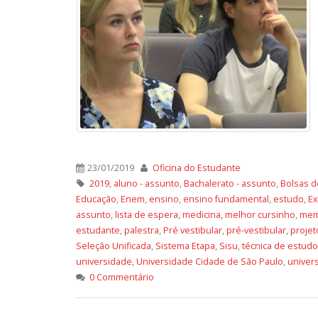
23/01/2019
Oficina do Estudante
2019
,
aluno - assunto
,
Bachalerato - assunto
,
Bolsas d
Educação
,
Enem
,
ensino
,
ensino fundamental
,
estudo
,
Ex
assunto
,
lista de espera
,
medicina
,
melhor cursinho
,
mem
estudante
,
palestra
,
Pré vestibular
,
pré-vestibular
,
projet
Seleção Unificada
,
Sistema Etapa
,
Sisu
,
técnica de estudo
universidade
,
Universidade Cidade de São Paulo
,
univer
0 Commentário