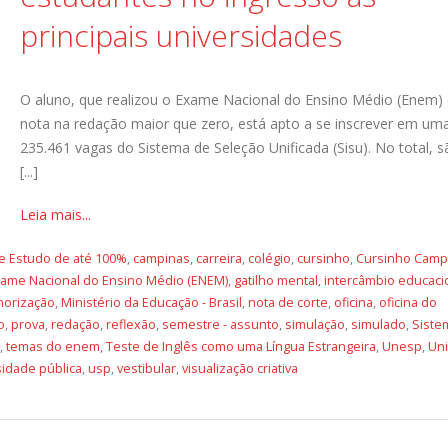
principais universidades
O aluno, que realizou o Exame Nacional do Ensino Médio (Enem) 
nota na redação maior que zero, está apto a se inscrever em um
235.461 vagas do Sistema de Seleção Unificada (Sisu). No total, 
[...]
Leia mais...
e Estudo de até 100%
,
campinas
,
carreira
,
colégio
,
cursinho
,
Cursinho Camp
ame Nacional do Ensino Médio (ENEM)
,
gatilho mental
,
intercâmbio educacio
orização
,
Ministério da Educação - Brasil
,
nota de corte
,
oficina
,
oficina do
o
,
prova
,
redação
,
reflexão
,
semestre - assunto
,
simulação
,
simulado
,
Siste
,
temas do enem
,
Teste de Inglês como uma Língua Estrangeira
,
Unesp
,
Un
sidade pública
,
usp
,
vestibular
,
visualização criativa