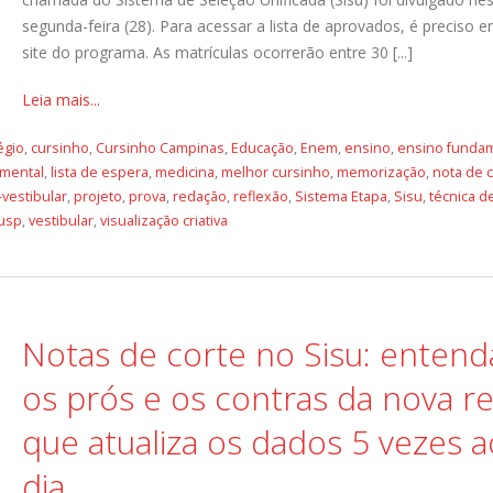
segunda-feira (28). Para acessar a lista de aprovados, é preciso e
site do programa. As matrículas ocorrerão entre 30 [...]
Leia mais...
égio
,
cursinho
,
Cursinho Campinas
,
Educação
,
Enem
,
ensino
,
ensino fundam
 mental
,
lista de espera
,
medicina
,
melhor cursinho
,
memorização
,
nota de 
-vestibular
,
projeto
,
prova
,
redação
,
reflexão
,
Sistema Etapa
,
Sisu
,
técnica d
usp
,
vestibular
,
visualização criativa
Notas de corte no Sisu: entend
os prós e os contras da nova r
que atualiza os dados 5 vezes a
dia