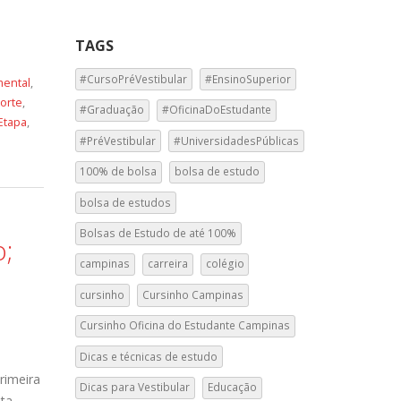
TAGS
#CursoPréVestibular
#EnsinoSuperior
ental
,
corte
,
#Graduação
#OficinaDoEstudante
Etapa
,
#PréVestibular
#UniversidadesPúblicas
100% de bolsa
bolsa de estudo
bolsa de estudos
Bolsas de Estudo de até 100%
o;
campinas
carreira
colégio
cursinho
Cursinho Campinas
Cursinho Oficina do Estudante Campinas
Dicas e técnicas de estudo
rimeira
Dicas para Vestibular
Educação
sta