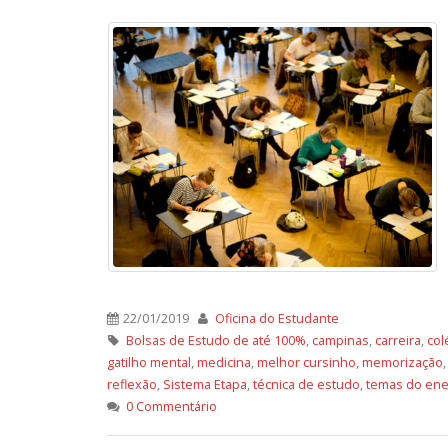
22/01/2019
Oficina do Estudante
Bolsas de Estudo de até 100%
,
campinas
,
carreira
,
col
gatilho mental
,
medicina
,
melhor cursinho
,
memorização
reflexão
,
Sistema Etapa
,
técnica de estudo
,
temas do en
0 Commentário