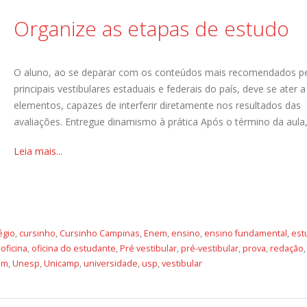
Organize as etapas de estudo
O aluno, ao se deparar com os conteúdos mais recomendados p
principais vestibulares estaduais e federais do país, deve se ater 
elementos, capazes de interferir diretamente nos resultados das
avaliações. Entregue dinamismo à prática Após o término da aula, [
Leia mais...
égio
,
cursinho
,
Cursinho Campinas
,
Enem
,
ensino
,
ensino fundamental
,
est
,
oficina
,
oficina do estudante
,
Pré vestibular
,
pré-vestibular
,
prova
,
redação
,
em
,
Unesp
,
Unicamp
,
universidade
,
usp
,
vestibular