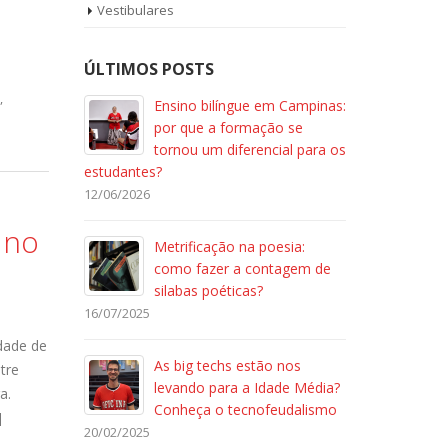
Vestibulares
ÚLTIMOS POSTS
,
Ensino bilíngue em Campinas:
por que a formação se
tornou um diferencial para os
estudantes?
12/06/2026
 no
Metrificação na poesia:
como fazer a contagem de
silabas poéticas?
16/07/2025
idade de
As big techs estão nos
ntre
levando para a Idade Média?
a.
Conheça o tecnofeudalismo
]
20/02/2025