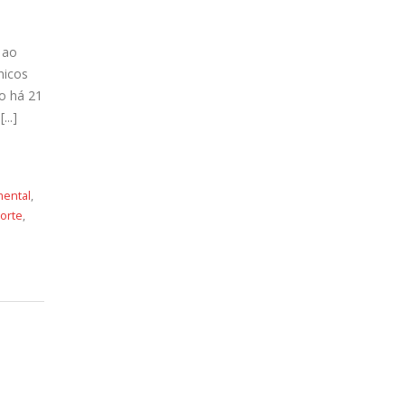
s ao
nicos
o há 21
..]
ental
,
corte
,