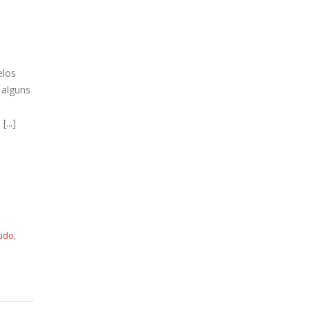
elos
a alguns
...]
udo
,