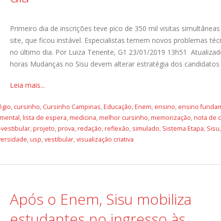
Primeiro dia de inscrições teve pico de 350 mil visitas simultânea
site, que ficou instável. Especialistas temem novos problemas téc
no último dia. Por Luiza Tenente, G1 23/01/2019 13h51 Atualizad
horas Mudanças no Sisu devem alterar estratégia dos candidatos [.
Leia mais...
égio
,
cursinho
,
Cursinho Campinas
,
Educação
,
Enem
,
ensino
,
ensino fundam
 mental
,
lista de espera
,
medicina
,
melhor cursinho
,
memorização
,
nota de 
-vestibular
,
projeto
,
prova
,
redação
,
reflexão
,
simulado
,
Sistema Etapa
,
Sisu
,
versidade
,
usp
,
vestibular
,
visualização criativa
Após o Enem, Sisu mobiliza
estudantes no ingresso às