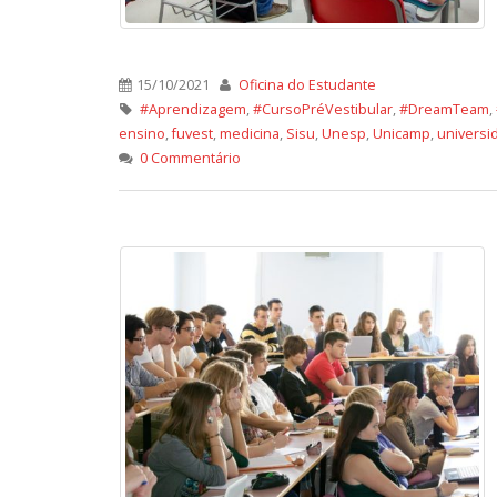
15/10/2021
Oficina do Estudante
#Aprendizagem
,
#CursoPréVestibular
,
#DreamTeam
,
ensino
,
fuvest
,
medicina
,
Sisu
,
Unesp
,
Unicamp
,
universi
0 Commentário