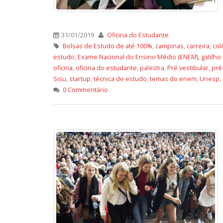
31/01/2019
Oficina do Estudante
Bolsas de Estudo de até 100%
,
campinas
,
carreira
,
col
estudo
,
Exame Nacional do Ensino Médio (ENEM)
,
gatilho
oficina
,
oficina do estudante
,
palestra
,
Pré vestibular
,
pré
Sisu
,
startup
,
técnica de estudo
,
temas do enem
,
Unesp
,
0 Commentário