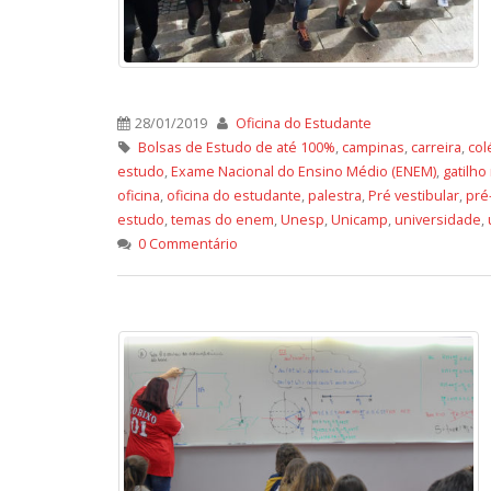
28/01/2019
Oficina do Estudante
Bolsas de Estudo de até 100%
,
campinas
,
carreira
,
col
estudo
,
Exame Nacional do Ensino Médio (ENEM)
,
gatilho
oficina
,
oficina do estudante
,
palestra
,
Pré vestibular
,
pré
estudo
,
temas do enem
,
Unesp
,
Unicamp
,
universidade
,
0 Commentário