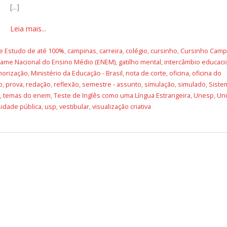
[...]
Leia mais...
e Estudo de até 100%
,
campinas
,
carreira
,
colégio
,
cursinho
,
Cursinho Camp
ame Nacional do Ensino Médio (ENEM)
,
gatilho mental
,
intercâmbio educacio
orização
,
Ministério da Educação - Brasil
,
nota de corte
,
oficina
,
oficina do
o
,
prova
,
redação
,
reflexão
,
semestre - assunto
,
simulação
,
simulado
,
Siste
,
temas do enem
,
Teste de Inglês como uma Língua Estrangeira
,
Unesp
,
Un
sidade pública
,
usp
,
vestibular
,
visualização criativa