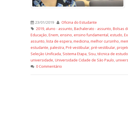
23/01/2019
Oficina do Estudante
2019
,
aluno - assunto
,
Bachalerato - assunto
,
Bolsas d
Educação
,
Enem
,
ensino
,
ensino fundamental
,
estudo
,
Ex
assunto
,
lista de espera
,
medicina
,
melhor cursinho
,
mem
estudante
,
palestra
,
Pré vestibular
,
pré-vestibular
,
projet
Seleção Unificada
,
Sistema Etapa
,
Sisu
,
técnica de estudo
universidade
,
Universidade Cidade de São Paulo
,
univer
0 Commentário