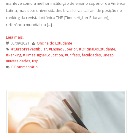
manteve como a melhor instituição de ensino superior da América
Latina, mas sete universidades brasileiras caíram de posição no
ranking da revista britânica THE (Times Higher Education),
referência mundial na [...]
Leia mais...
03/09/2021
Oficina do Estudante
#CursoPréVestibular
,
#EnsinoSuperior
,
#OficinaDoEstudante
,
#Ranking
,
#TimesHigherEducation
,
#Unifesp
,
faculdades
,
Unesp
,
universidades
,
usp
0 Commentário