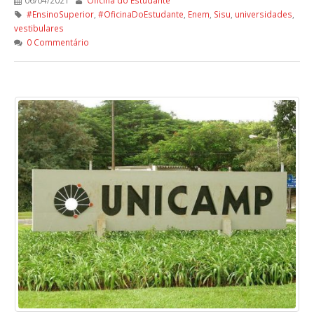
#EnsinoSuperior
,
#OficinaDoEstudante
,
Enem
,
Sisu
,
universidades
,
vestibulares
0 Commentário