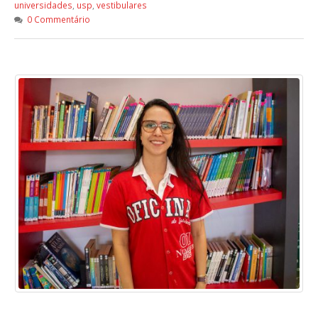
universidades
,
usp
,
vestibulares
0 Commentário