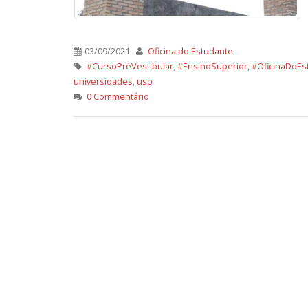
03/09/2021
Oficina do Estudante
#CursoPréVestibular
,
#EnsinoSuperior
,
#OficinaDoEs
universidades
,
usp
0 Commentário