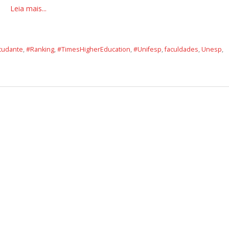
Leia mais...
tudante
,
#Ranking
,
#TimesHigherEducation
,
#Unifesp
,
faculdades
,
Unesp
,