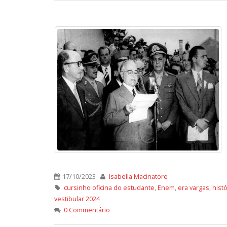
17/10/2023
Isabella Macinatore
cursinho oficina do estudante
,
Enem
,
era vargas
,
histó
vestibular 2024
0 Commentário