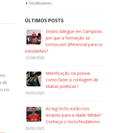
Vestibulares
ÚLTIMOS POSTS
Ensino bilíngue em Campinas:
por que a formação se
e
tornou um diferencial para os
estudantes?
12/06/2026
Metrificação na poesia:
no:
como fazer a contagem de
a de
silabas poéticas?
ho no
16/07/2025
As big techs estão nos
levando para a Idade Média?
Conheça o tecnofeudalismo
20/02/2025