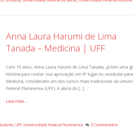
os
,
Unicamp
,
universidade federal de lavras
,
Universidade Federal Flumine
Anna Laura Harumi de Lima
Tanada – Medicina | UFF
Com 19 anos, Anna Laura Harumi de Lima Tanada, já tem uma g
história para contar: sua aprovação em 8º lugar no vestibular par
Medicina, considerado um dos cursos mais tradicionais da Univer
Federal Fluminense (UFF). A aluna do [...]
Leia mais...
studante
,
UFF
,
Universidade Federal Fluminense
0 Commentário