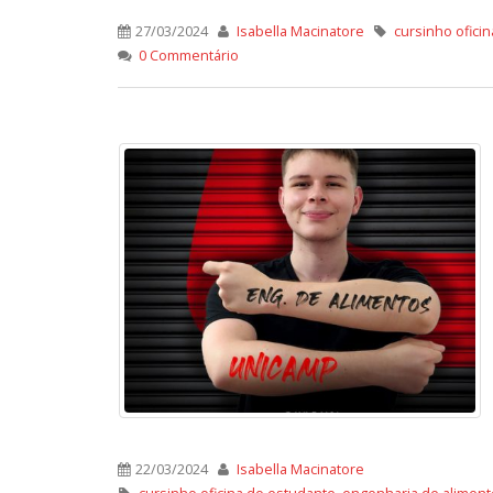
27/03/2024
Isabella Macinatore
cursinho ofici
0 Commentário
22/03/2024
Isabella Macinatore