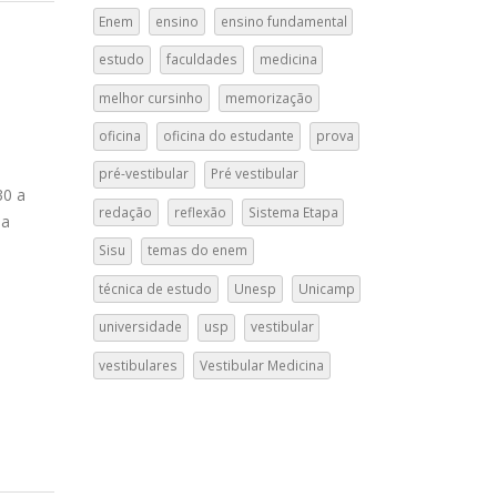
Enem
ensino
ensino fundamental
estudo
faculdades
medicina
melhor cursinho
memorização
oficina
oficina do estudante
prova
pré-vestibular
Pré vestibular
30 a
redação
reflexão
Sistema Etapa
 a
Sisu
temas do enem
técnica de estudo
Unesp
Unicamp
universidade
usp
vestibular
vestibulares
Vestibular Medicina