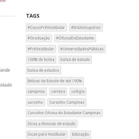
nse
TAGS
#CursoPréVestibular
#EnsinoSuperior
#Graduação
#OficinaDoEstudante
#PréVestibular
#UniversidadesPúblicas
100% de bolsa
bolsa de estudo
rande
bolsa de estudos
a
Bolsas de Estudo de até 100%
sidade
campinas
carreira
colégio
cursinho
Cursinho Campinas
Cursinho Oficina do Estudante Campinas
Dicas e técnicas de estudo
Dicas para Vestibular
Educação