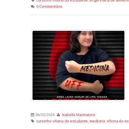
cursinho oficina do estudante
,
engenharia de aliment
0 Commentário
06/03/2024
Isabella Macinatore
cursinho oficina do estudante
,
medicina
,
oficina do e