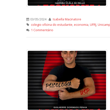
03/05/2024
Isabella Macinatore
colegio oficina do estudante
,
economia
,
UFRJ
,
Unicam
1 Commentário