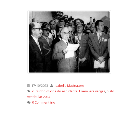
17/10/2023
Isabella Macinatore
cursinho oficina do estudante
,
Enem
,
era vargas
,
histó
vestibular 2024
0 Commentário