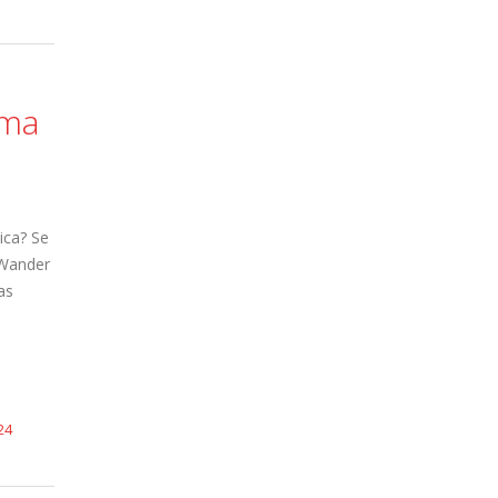
ema
ica? Se
 Wander
as
24