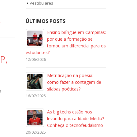
Vestibulares
ÚLTIMOS POSTS
4
Ensino bilíngue em Campinas:
por que a formação se
tornou um diferencial para os
estudantes?
P,
12/06/2026
Metrificação na poesia:
como fazer a contagem de
silabas poéticas?
a
16/07/2025
As big techs estão nos
levando para a Idade Média?
Conheça o tecnofeudalismo
20/02/2025