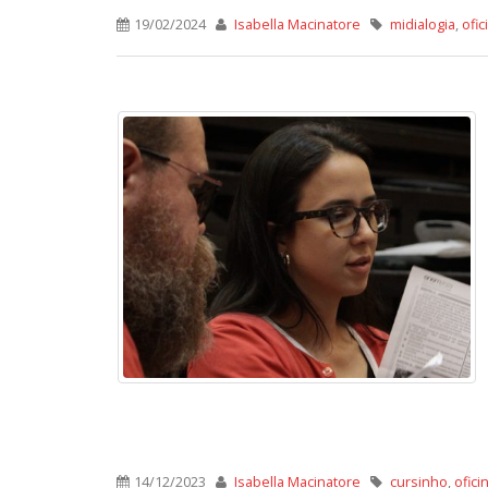
19/02/2024
Isabella Macinatore
midialogia
,
ofi
14/12/2023
Isabella Macinatore
cursinho
,
ofici