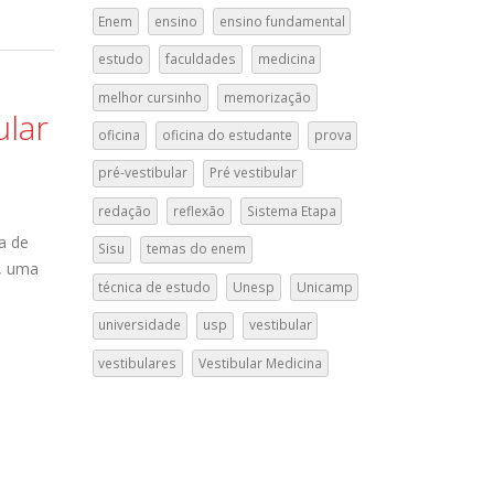
Enem
ensino
ensino fundamental
estudo
faculdades
medicina
melhor cursinho
memorização
ular
oficina
oficina do estudante
prova
pré-vestibular
Pré vestibular
redação
reflexão
Sistema Etapa
a de
Sisu
temas do enem
o, uma
técnica de estudo
Unesp
Unicamp
universidade
usp
vestibular
vestibulares
Vestibular Medicina