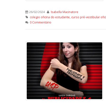
26/02/2024
Isabella Macinatore
colegio oficina do estudante
,
curso pré-vestibular ofi
0 Commentário