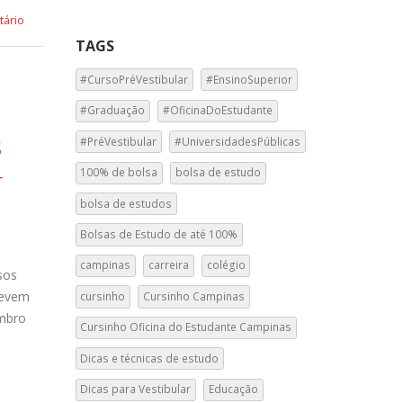
ário
TAGS
#CursoPréVestibular
#EnsinoSuperior
#Graduação
#OficinaDoEstudante
s
#PréVestibular
#UniversidadesPúblicas
r
100% de bolsa
bolsa de estudo
bolsa de estudos
Bolsas de Estudo de até 100%
campinas
carreira
colégio
sos
devem
cursinho
Cursinho Campinas
embro
Cursinho Oficina do Estudante Campinas
Dicas e técnicas de estudo
Dicas para Vestibular
Educação