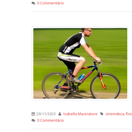
0 Commentário
29/11/2023
Isabella Macinatore
cinemática
,
físi
0 Commentário