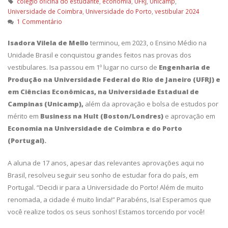
colegio oficina do estudante
,
economia
,
UFRJ
,
Unicamp
,
Universidade de Coimbra
,
Universidade do Porto
,
vestibular 2024
1 Commentário
Isadora Vilela de Mello
terminou, em 2023, o Ensino Médio na
Unidade Brasil e conquistou grandes feitos nas provas dos
vestibulares. Isa passou em 1º lugar no curso de
Engenharia de
Produção na Universidade Federal do Rio de Janeiro (UFRJ) e
em Ciências Econômicas, na Universidade Estadual de
Campinas (Unicamp),
além da aprovação e bolsa de estudos por
mérito em
Business na Hult (Boston/Londres)
e aprovação em
Economia na Universidade de Coimbra e do Porto
(Portugal).
A aluna de 17 anos, apesar das relevantes aprovações aqui no
Brasil, resolveu seguir seu sonho de estudar fora do país, em
Portugal. “Decidi ir para a Universidade do Porto! Além de muito
renomada, a cidade é muito linda!” Parabéns, Isa! Esperamos que
você realize todos os seus sonhos! Estamos torcendo por você!