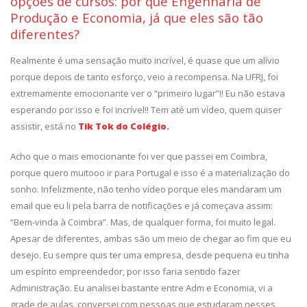
opções de cursos: por que Engenharia de
Produção e Economia, já que eles são tão
diferentes?
Realmente é uma sensação muito incrível, é quase que um alívio
porque depois de tanto esforço, veio a recompensa. Na UFRJ, foi
extremamente emocionante ver o “primeiro lugar”!! Eu não estava
esperando por isso e foi incrível!! Tem até um vídeo, quem quiser
assistir, está no
Tik Tok do Colégio.
Acho que o mais emocionante foi ver que passei em Coimbra,
porque quero muitooo ir para Portugal e isso é a materialização do
sonho. Infelizmente, não tenho vídeo porque eles mandaram um
email que eu li pela barra de notificações e já começava assim:
“Bem-vinda à Coimbra”. Mas, de qualquer forma, foi muito legal.
Apesar de diferentes, ambas são um meio de chegar ao fim que eu
desejo. Eu sempre quis ter uma empresa, desde pequena eu tinha
um espírito empreendedor, por isso faria sentido fazer
Administração. Eu analisei bastante entre Adm e Economia, vi a
grade de aulas, conversei com pessoas que estudaram nesses