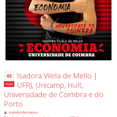
Isadora Vilela de Mello |
03
UFRJ, Unicamp, Hult,
maio
Universidade de Coimbra e do
Porto
Isabella Macinatore