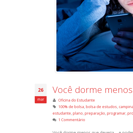
Você dorme menos q
26
mar
Oficina do Estudante
100% de bolsa
,
bolsa de estudos
,
campin
estudante
,
plano
,
preparação
,
programar
,
pr
1 Commentário
Você dorme menos que deveria – e poder