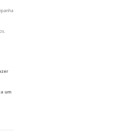
mpanha
os.
azer
ça um