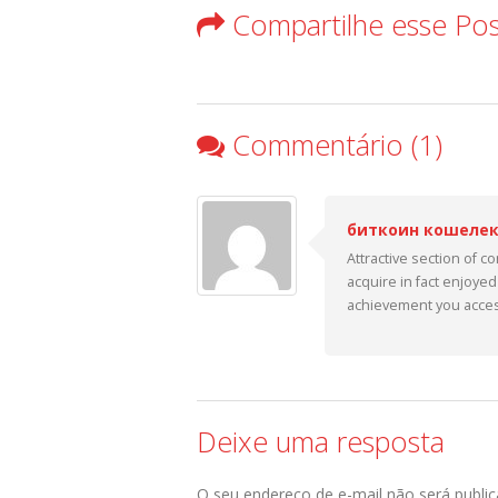
Compartilhe esse Po
Commentário (1)
биткоин кошелек
Attractive section of co
acquire in fact enjoyed
achievement you access
Deixe uma resposta
O seu endereço de e-mail não será public