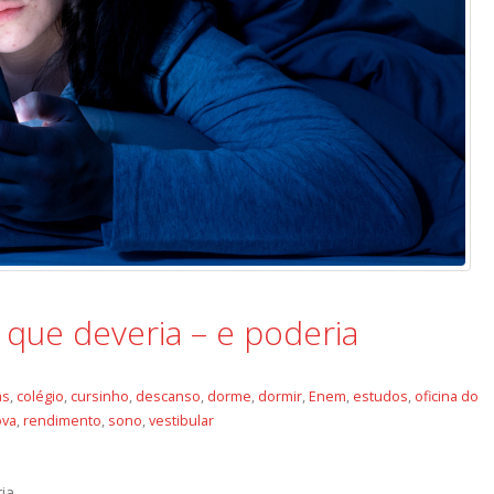
ue deveria – e poderia
as
,
colégio
,
cursinho
,
descanso
,
dorme
,
dormir
,
Enem
,
estudos
,
oficina do
ova
,
rendimento
,
sono
,
vestibular
ia.