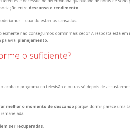
diferentes e necessite de determinada quantidade de horas de sono 
ssociação entre
descanso e rendimento.
 poderíamos – quando estamos cansados.
plesmente não conseguimos dormir mais cedo? A resposta está em
a palavra:
planejamento
.
orme o suficiente?
do acaba o programa na televisão e outras só depois de assustarm
rar melhor o momento de descanso
porque dormir parece uma ta
r remanejada.
dem ser recuperadas
.