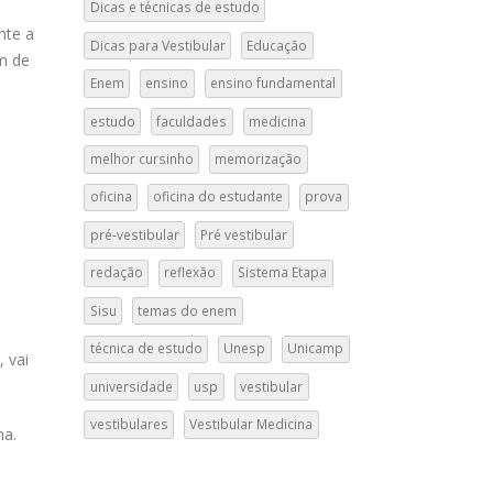
Dicas e técnicas de estudo
nte a
Dicas para Vestibular
Educação
m de
Enem
ensino
ensino fundamental
estudo
faculdades
medicina
melhor cursinho
memorização
oficina
oficina do estudante
prova
pré-vestibular
Pré vestibular
redação
reflexão
Sistema Etapa
Sisu
temas do enem
técnica de estudo
Unesp
Unicamp
 vai
universidade
usp
vestibular
vestibulares
Vestibular Medicina
ma.