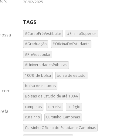
para
20/02/2025
TAGS
#CursoPréVestibular
#EnsinoSuperior
 nossa
#Graduação
#OficinaDoEstudante
#PréVestibular
#UniversidadesPúblicas
100% de bolsa
bolsa de estudo
bolsa de estudos
os com
Bolsas de Estudo de até 100%
campinas
carreira
colégio
refa
cursinho
Cursinho Campinas
Cursinho Oficina do Estudante Campinas