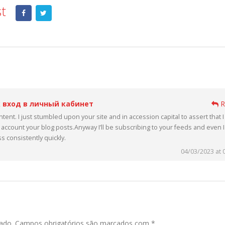
st
 вход в личный кабинет
R
ntent. I just stumbled upon your site and in accession capital to assert that I
 account your blog posts.Anyway I’ll be subscribing to your feeds and even I
 consistently quickly.
04/03/2023 at 
ado.
Campos obrigatórios são marcados com
*