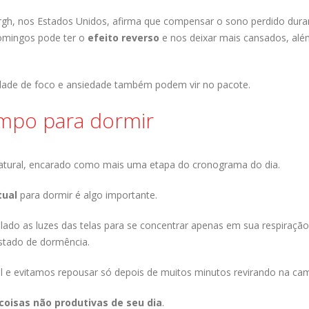
rgh, nos Estados Unidos, afirma que compensar o sono perdido dura
omingos pode ter o
efeito reverso
e nos deixar mais cansados, alé
cidade de foco e ansiedade também podem vir no pacote.
mpo para dormir
atural, encarado como mais uma etapa do cronograma do dia.
tual
para dormir é algo importante.
ado as luzes das telas para se concentrar apenas em sua respiração,
stado de dormência.
 e evitamos repousar só depois de muitos minutos revirando na ca
 coisas não produtivas de seu dia
.