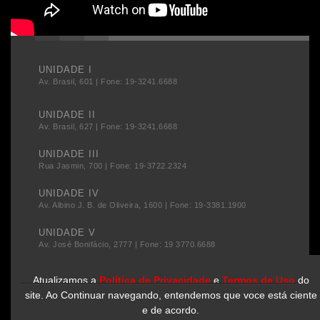
UNIDADE I
Av. Brasil, 601 | Fone: 19-3241.6688
UNIDADE II
Av. Brasil, 627 | Fone: 19-3241.6688
UNIDADE III
Rua Jasmin, 700 | Fone: 19-3722.2324
UNIDADE IV
Av. Albino J. B. de Oliveira, 1600 | Fone: 19-3381.1900
UNIDADE V
Av. José Bonifácio, 2777 | Fone: 19 3770.6688
Atualizamos a
Política de Privacidade
e
Termos de Uso
do
site. Ao Continuar navegando, entendemos que voce está ciente
e de acordo.