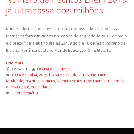
já ultrapassa dois milhões
Número de inscritos Enem 2019 já ultrapassa dois milhões As
inscrições foram iniciadas na manhã de segunda-feira, 07 de maio,
e o prazo ficará aberto até as 23h59 do dia 18 de maio, horário de
Brasília. Por Érica Caetano Mundo Educação O Instituto [...]
Leia mais...
08/05/2019
Oficina do Estudante
100% de bolsa
,
2019
,
bolsa de estudos
,
cursinho
,
Enem
,
faculdade
,
inscritos
,
número
,
Número de inscritos Enem 2019
,
oficina
do estudante
,
quantidade
0 Commentário