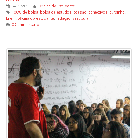
14/05/2019
Oficina do Estudante
100% de bolsa
,
bolsa de estudos
,
coesão
,
conectivos
,
cursinho
,
Enem
,
oficina do estudante
,
redação
,
vestibular
0 Commentário