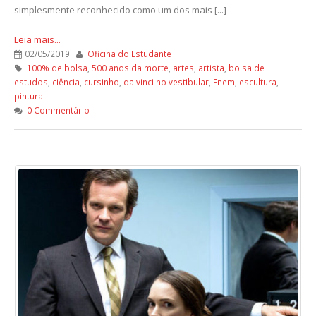
simplesmente reconhecido como um dos mais [...]
Leia mais...
02/05/2019
Oficina do Estudante
100% de bolsa
,
500 anos da morte
,
artes
,
artista
,
bolsa de
estudos
,
ciência
,
cursinho
,
da vinci no vestibular
,
Enem
,
escultura
,
pintura
0 Commentário