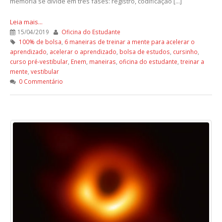
memória se divide em três fases: registro, codificação [...]
Leia mais...
15/04/2019
Oficina do Estudante
100% de bolsa
,
6 maneiras de treinar a mente para acelerar o
aprendizado
,
acelerar o aprendizado
,
bolsa de estudos
,
cursinho
,
curso pré-vestibular
,
Enem
,
maneiras
,
oficina do estudante
,
treinar a
mente
,
vestibular
0 Commentário