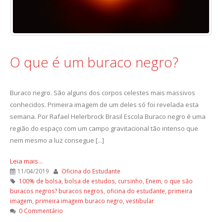
O que é um buraco negro?
Buraco negro. São alguns dos corpos celestes mais massivos
conhecidos. Primeira imagem de um deles só foi revelada esta
semana. Por Rafael Helerbrock Brasil Escola Buraco negro é uma
região do espaço com um campo gravitacional tão intenso que
nem mesmo a luz consegue [...]
Leia mais...
11/04/2019
Oficina do Estudante
100% de bolsa
,
bolsa de estudos
,
cursinho
,
Enem
,
o que são
buracos negros? buracos negros
,
oficina do estudante
,
primeira
imagem
,
primeira imagem buraco negro
,
vestibular
0 Commentário