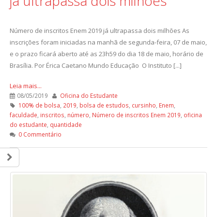
já ultrapassa dois milhões
Número de inscritos Enem 2019 já ultrapassa dois milhões As
inscrições foram iniciadas na manhã de segunda-feira, 07 de maio,
e o prazo ficará aberto até as 23h59 do dia 18 de maio, horário de
Brasília. Por Érica Caetano Mundo Educação O Instituto [...]
Leia mais...
08/05/2019
Oficina do Estudante
100% de bolsa
,
2019
,
bolsa de estudos
,
cursinho
,
Enem
,
faculdade
,
inscritos
,
número
,
Número de inscritos Enem 2019
,
oficina
do estudante
,
quantidade
0 Commentário