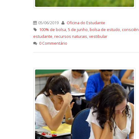
05/06/2019
Oficina do Estudante
100% de bolsa
,
5 de junho
,
bolsa de estudo
,
consciên
estudante
,
recursos naturais
,
vestibular
0 Commentário