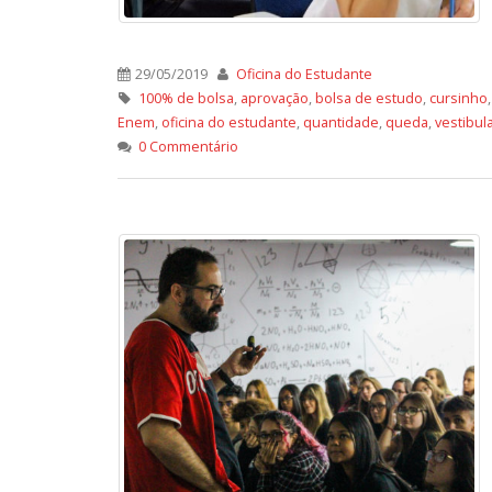
29/05/2019
Oficina do Estudante
100% de bolsa
,
aprovação
,
bolsa de estudo
,
cursinho
Enem
,
oficina do estudante
,
quantidade
,
queda
,
vestibul
0 Commentário