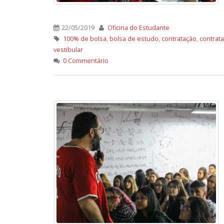
22/05/2019
Oficina do Estudante
100% de bolsa
,
bolsa de estudo
,
contratação
,
contrat
vestibular
0 Commentário