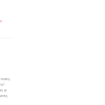
no
 muito,
no”.
as (e
mente,