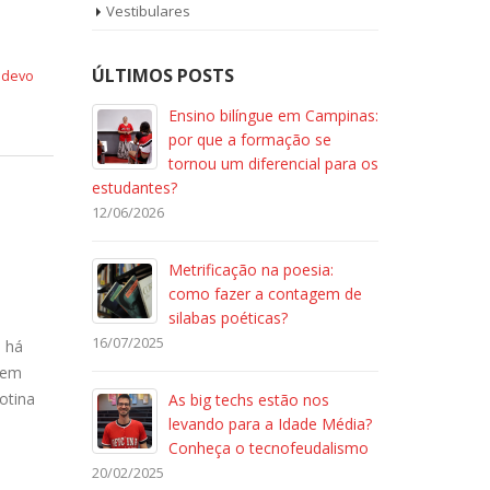
Vestibulares
ÚLTIMOS POSTS
 devo
Ensino bilíngue em Campinas:
por que a formação se
tornou um diferencial para os
estudantes?
12/06/2026
Metrificação na poesia:
como fazer a contagem de
silabas poéticas?
16/07/2025
e há
 em
otina
As big techs estão nos
levando para a Idade Média?
Conheça o tecnofeudalismo
20/02/2025