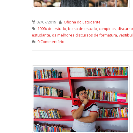
02/07/2019
Oficina do Estudante
100% de estudo
,
bolsa de estudo
,
campinas
,
discurso
estudante
,
os melhores discursos de formatura
,
vestibul
0 Commentário