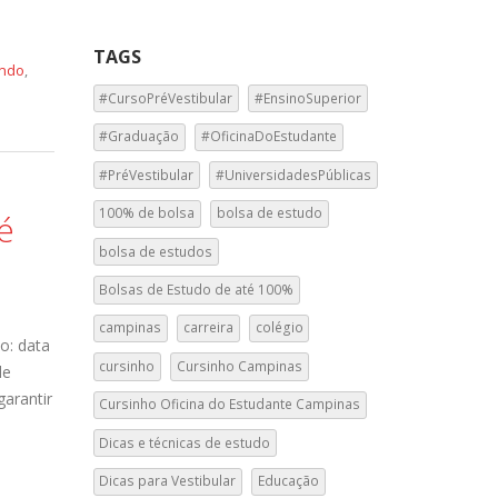
TAGS
ando
,
#CursoPréVestibular
#EnsinoSuperior
#Graduação
#OficinaDoEstudante
#PréVestibular
#UniversidadesPúblicas
100% de bolsa
bolsa de estudo
é
bolsa de estudos
Bolsas de Estudo de até 100%
campinas
carreira
colégio
o: data
cursinho
Cursinho Campinas
de
garantir
Cursinho Oficina do Estudante Campinas
Dicas e técnicas de estudo
Dicas para Vestibular
Educação