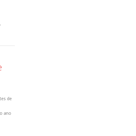
,
e
tes de
do ano