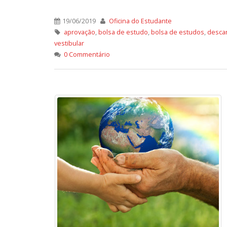
19/06/2019
Oficina do Estudante
aprovação
,
bolsa de estudo
,
bolsa de estudos
,
desca
vestibular
0 Commentário