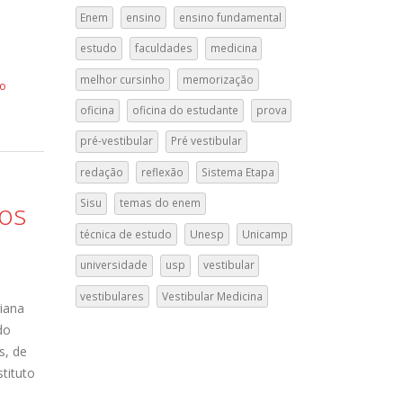
Enem
ensino
ensino fundamental
estudo
faculdades
medicina
melhor cursinho
memorização
do
oficina
oficina do estudante
prova
pré-vestibular
Pré vestibular
redação
reflexão
Sistema Etapa
Sisu
temas do enem
os
técnica de estudo
Unesp
Unicamp
universidade
usp
vestibular
vestibulares
Vestibular Medicina
iana
do
s, de
stituto