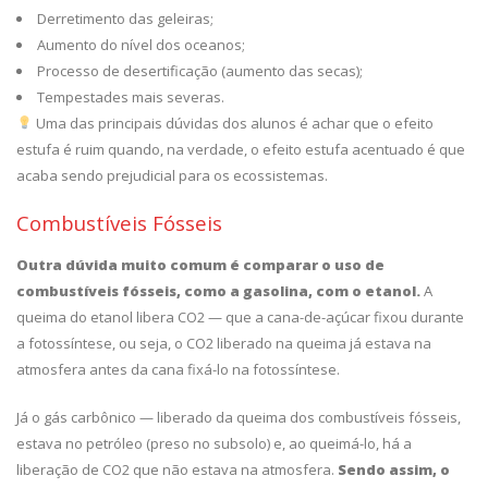
Derretimento das geleiras;
Aumento do nível dos oceanos;
Processo de desertificação (aumento das secas);
Tempestades mais severas.
Uma das principais dúvidas dos alunos é achar que o efeito
estufa é ruim quando, na verdade, o efeito estufa acentuado é que
acaba sendo prejudicial para os ecossistemas.
Combustíveis Fósseis
Outra dúvida muito comum é comparar o uso de
combustíveis fósseis, como a gasolina, com o etanol.
A
queima do etanol libera CO2 — que a cana-de-açúcar fixou durante
a fotossíntese, ou seja, o CO2 liberado na queima já estava na
atmosfera antes da cana fixá-lo na fotossíntese.
Já o gás carbônico — liberado da queima dos combustíveis fósseis,
estava no petróleo (preso no subsolo) e, ao queimá-lo, há a
liberação de CO2 que não estava na atmosfera.
Sendo assim, o