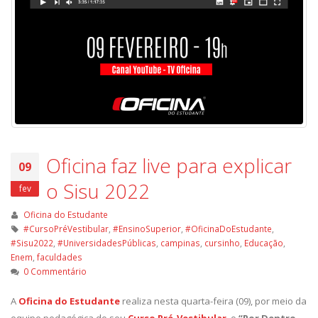
Oficina faz live para explicar
09
o Sisu 2022
fev
Oficina do Estudante
#CursoPréVestibular
,
#EnsinoSuperior
,
#OficinaDoEstudante
,
#Sisu2022
,
#UniversidadesPúblicas
,
campinas
,
cursinho
,
Educação
,
Enem
,
faculdades
0 Commentário
A
Oficina do Estudante
realiza nesta quarta-feira (09), por meio da
equipe pedagógica do seu
Curso Pré-Vestibular
, o
“Por Dentro