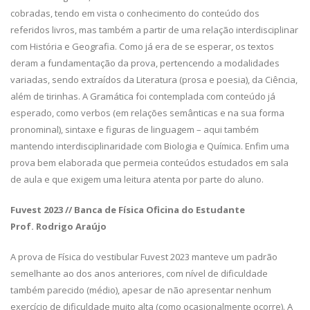
cobradas, tendo em vista o conhecimento do conteúdo dos
referidos livros, mas também a partir de uma relação interdisciplinar
com História e Geografia. Como já era de se esperar, os textos
deram a fundamentação da prova, pertencendo a modalidades
variadas, sendo extraídos da Literatura (prosa e poesia), da Ciência,
além de tirinhas. A Gramática foi contemplada com conteúdo já
esperado, como verbos (em relações semânticas e na sua forma
pronominal), sintaxe e figuras de linguagem – aqui também
mantendo interdisciplinaridade com Biologia e Química. Enfim uma
prova bem elaborada que permeia conteúdos estudados em sala
de aula e que exigem uma leitura atenta por parte do aluno.
Fuvest 2023 // Banca de Física Oficina do Estudante
Prof. Rodrigo Araújo
A prova de Física do vestibular Fuvest 2023 manteve um padrão
semelhante ao dos anos anteriores, com nível de dificuldade
também parecido (médio), apesar de não apresentar nenhum
exercício de dificuldade muito alta (como ocasionalmente ocorre). A