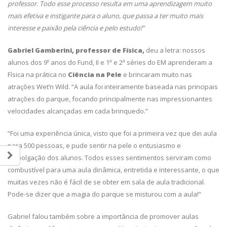
professor. Todo esse processo resulta em uma aprendizagem muito
mais efetiva e instigante para o aluno, que passa a ter muito mais
interesse e paixão pela ciência e pelo estudo!”
Gabriel Gamberini, professor de Física,
deu a letra: nossos
alunos dos 9º anos do Fund, II e 1ª e 2ª séries do EM aprenderam a
Física na prática no
Ciência na Pele
e brincaram muito nas
atrações Wet’n Wild. “A aula foi inteiramente baseada nas principais
atrações do parque, focando principalmente nas impressionantes
velocidades alcançadas em cada brinquedo.”
“Foi uma experiência única, visto que foi a primeira vez que dei aula
para 500 pessoas, e pude sentir na pele o entusiasmo e
empolgação dos alunos. Todos esses sentimentos serviram como
combustível para uma aula dinâmica, entretida e interessante, o que
muitas vezes não é fácil de se obter em sala de aula tradicional.
Pode-se dizer que a magia do parque se misturou com a aula!”
Gabriel falou também sobre a importância de promover aulas