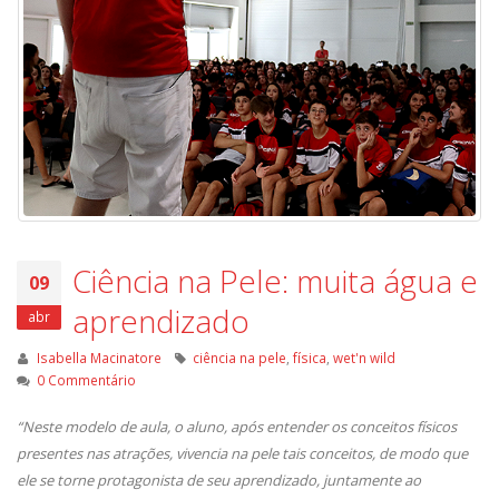
Ciência na Pele: muita água e
09
aprendizado
abr
Isabella Macinatore
ciência na pele
,
física
,
wet'n wild
0 Commentário
“Neste modelo de aula, o aluno, após entender os conceitos físicos
presentes nas atrações, vivencia na pele tais conceitos, de modo que
ele se torne protagonista de seu aprendizado, juntamente ao