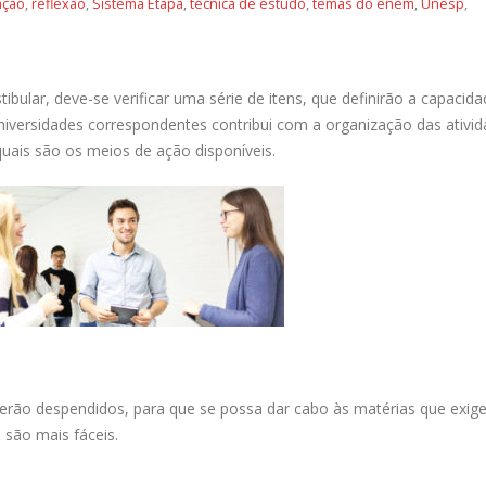
ação
,
reflexão
,
Sistema Etapa
,
técnica de estudo
,
temas do enem
,
Unesp
,
tibular, deve-se verificar uma série de itens, que definirão a capacid
universidades correspondentes contribui com a organização das ativid
uais são os meios de ação disponíveis.
 serão despendidos, para que se possa dar cabo às matérias que exi
 são mais fáceis.