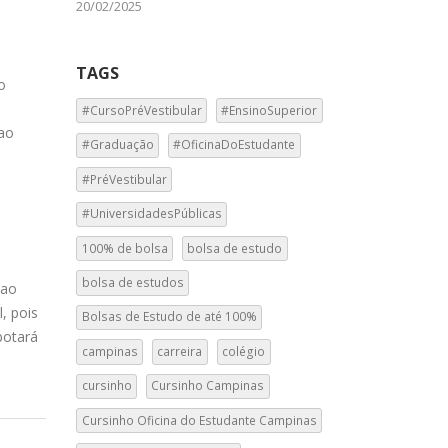
20/02/2025
TAGS
o
#CursoPréVestibular
#EnsinoSuperior
 ao
#Graduação
#OficinaDoEstudante
#PréVestibular
#UniversidadesPúblicas
100% de bolsa
bolsa de estudo
bolsa de estudos
 ao
, pois
Bolsas de Estudo de até 100%
botará
campinas
carreira
colégio
cursinho
Cursinho Campinas
Cursinho Oficina do Estudante Campinas