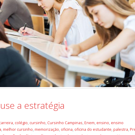
 use a estratégia
carreira
,
colégio
,
cursinho
,
Cursinho Campinas
,
Enem
,
ensino
,
ensino
a
,
melhor cursinho
,
memorização
,
oficina
,
oficina do estudante
,
palestra
,
Pr