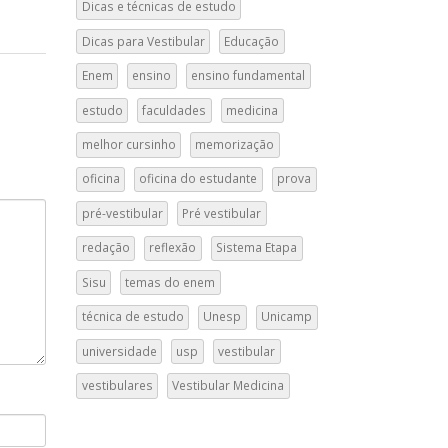
Dicas e técnicas de estudo
Dicas para Vestibular
Educação
Enem
ensino
ensino fundamental
estudo
faculdades
medicina
melhor cursinho
memorização
oficina
oficina do estudante
prova
pré-vestibular
Pré vestibular
redação
reflexão
Sistema Etapa
Sisu
temas do enem
técnica de estudo
Unesp
Unicamp
universidade
usp
vestibular
vestibulares
Vestibular Medicina