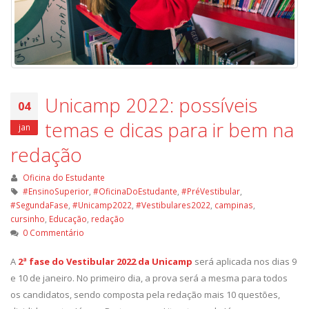
Unicamp 2022: possíveis
04
temas e dicas para ir bem na
jan
redação
Oficina do Estudante
#EnsinoSuperior
,
#OficinaDoEstudante
,
#PréVestibular
,
#SegundaFase
,
#Unicamp2022
,
#Vestibulares2022
,
campinas
,
cursinho
,
Educação
,
redação
0 Commentário
A
2ª fase do Vestibular 2022 da Unicamp
será aplicada nos dias 9
e 10 de janeiro. No primeiro dia, a prova será a mesma para todos
os candidatos, sendo composta pela redação mais 10 questões,