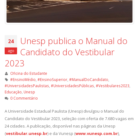
Unesp publica o Manual do
24
Candidato do Vestibular
ago
2023
Oficina do Estudante
#EnsinoMédio
,
#EnsinoSuperior
,
#ManualDoCandidato
,
#UniversidadesPaulistas
,
#UniversidadesPúblicas
,
#Vestibulares2023
,
Educação
,
Unesp
0 Commentário
A Universidade Estadual Paulista (Unesp) divulgou o Manual do
Candidato do Vestibular 2023, seleção com oferta de 7.680 vagas em
24 cidades. A publicação, disponível nas páginas da Unesp
(
vestibular.unesp.br
) e da Vunesp (
www.vunesp.com.br
),