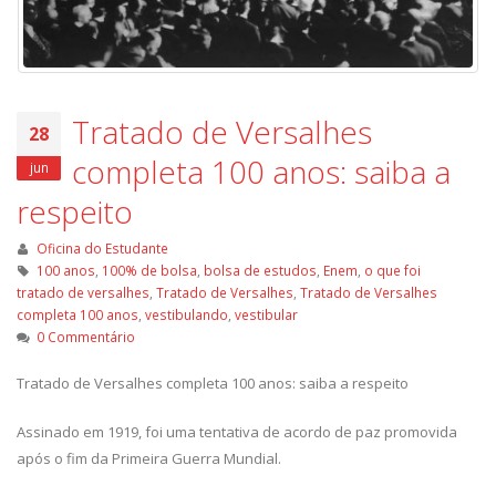
Tratado de Versalhes
28
completa 100 anos: saiba a
jun
respeito
Oficina do Estudante
100 anos
,
100% de bolsa
,
bolsa de estudos
,
Enem
,
o que foi
tratado de versalhes
,
Tratado de Versalhes
,
Tratado de Versalhes
completa 100 anos
,
vestibulando
,
vestibular
0 Commentário
Tratado de Versalhes completa 100 anos: saiba a respeito
Assinado em 1919, foi uma tentativa de acordo de paz promovida
após o fim da Primeira Guerra Mundial.