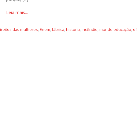
Leia mais...
ireitos das mulheres
,
Enem
,
fábrica
,
história
,
incêndio
,
mundo educação
,
of