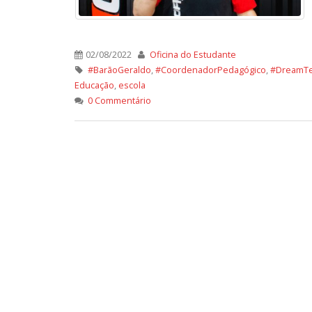
02/08/2022
Oficina do Estudante
#BarãoGeraldo
,
#CoordenadorPedagógico
,
#DreamT
Educação
,
escola
0 Commentário