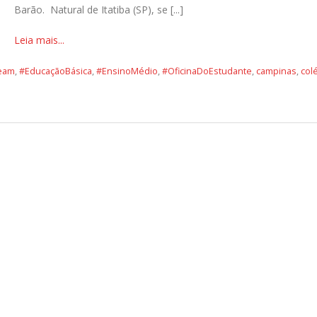
Barão. Natural de Itatiba (SP), se [...]
Leia mais...
eam
,
#EducaçãoBásica
,
#EnsinoMédio
,
#OficinaDoEstudante
,
campinas
,
col