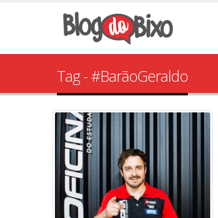
Tag - #BarãoGeraldo