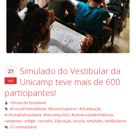
Simulado do Vestibular da
27
Unicamp teve mais de 600
set
participantes!
Oficina do Estudante
#CursoPréVestibular
,
#EnsinoSuperior
,
#Graduação
,
#OficinaDoEstudante
,
#Unicamp2023
,
#UniversidadesPúblicas
,
campinas
,
colégio
,
cursinho
,
Educação
,
escola
,
simulado
,
vestibulares
0 Commentário