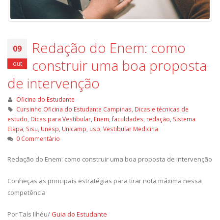
Redação do Enem: como
09
construir uma boa proposta
out
de intervenção
Oficina do Estudante
Cursinho Oficina do Estudante Campinas
,
Dicas e técnicas de
estudo
,
Dicas para Vestibular
,
Enem
,
faculdades
,
redação
,
Sistema
Etapa
,
Sisu
,
Unesp
,
Unicamp
,
usp
,
Vestibular Medicina
0 Commentário
Redação do Enem: como construir uma boa proposta de intervenção
Conheças as principais estratégias para tirar nota máxima nessa
competência
Por Taís Ilhéu/
Guia do Estudante