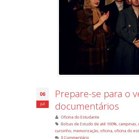
Prepare-se para o ve
06
documentários
jul
Oficina do Estudante
Bolsas de Estudo de até 100%
,
campinas
,
cursinho
,
memorização
,
oficina
,
oficina do es
0 Commentário