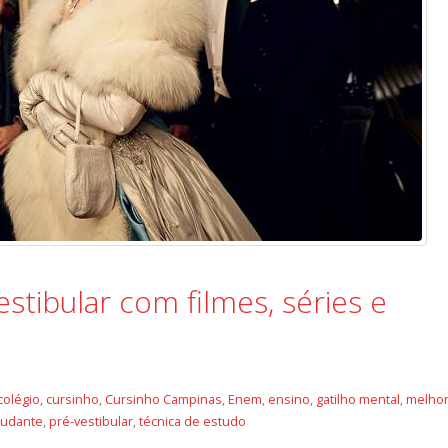
stibular com filmes, séries e
colégio
,
cursinho
,
Cursinho Campinas
,
Enem
,
ensino
,
gatilho mental
,
melho
tudante
,
pré-vestibular
,
técnica de estudo