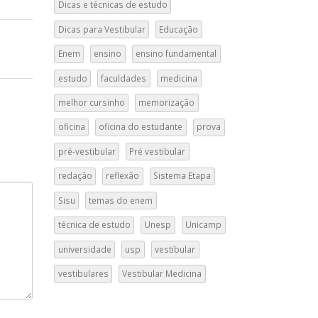
Dicas e técnicas de estudo
Dicas para Vestibular
Educação
Enem
ensino
ensino fundamental
estudo
faculdades
medicina
melhor cursinho
memorização
oficina
oficina do estudante
prova
pré-vestibular
Pré vestibular
redação
reflexão
Sistema Etapa
Sisu
temas do enem
técnica de estudo
Unesp
Unicamp
universidade
usp
vestibular
vestibulares
Vestibular Medicina