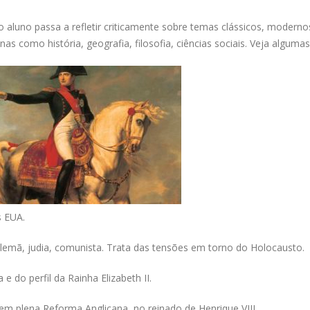
 aluno passa a refletir criticamente sobre temas clássicos, moderno
s como história, geografia, filosofia, ciências sociais. Veja algumas
s EUA.
alemã, judia, comunista. Trata das tensões em torno do Holocausto.
e do perfil da Rainha Elizabeth II.
em plena Reforma Anglicana, no reinado de Henrique VIII.