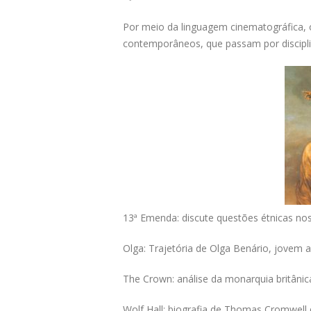
Por meio da linguagem cinematográfica, o
contemporâneos, que passam por disciplina
13ª Emenda: discute questões étnicas no
Olga: Trajetória de Olga Benário, jovem 
The Crown: análise da monarquia britânica 
Wolf Hall: biografia de Thomas Cromwell 