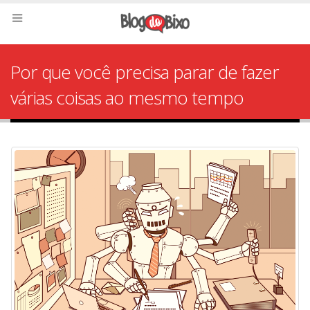
Por que você precisa parar de fazer
várias coisas ao mesmo tempo