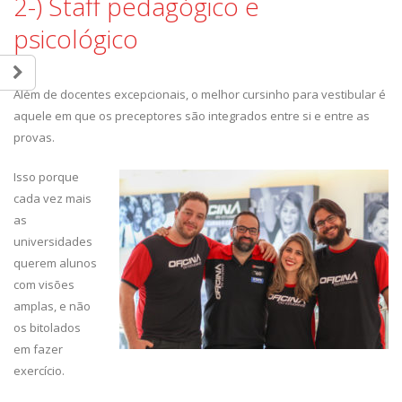
2-) Staff pedagógico e
psicológico
Além de docentes excepcionais, o melhor cursinho para vestibular é
aquele em que os preceptores são integrados entre si e entre as
provas.
Isso porque
cada vez mais
as
universidades
querem alunos
com visões
amplas, e não
os bitolados
em fazer
exercício.