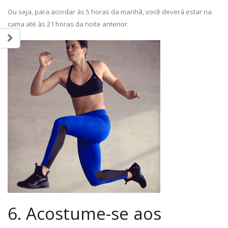
Ou seja, para acordar às 5 horas da manhã, você deverá estar na
cama até às 21 horas da noite anterior.
6. Acostume-se aos