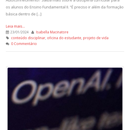
os alunos do Ensino Fundamental II. “É preciso ir além da formação
básica dentro de [...]
Leia mais...
23/01/2024
Isabella Macinatore
conteúdo disciplinar
,
oficina do estudante
,
projeto de vida
0 Commentário