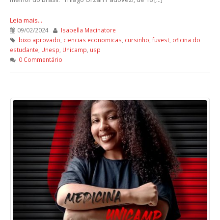
Leia mais...
09/02/2024
Isabella Macinatore
bixo aprovado
,
ciencias economicas
,
cursinho
,
fuvest
,
oficina do
estudante
,
Unesp
,
Unicamp
,
usp
0 Commentário