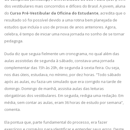
dos vestibulares mais concorridos e difíceis do Brasil. A jovem, aluna
do
Curso Pré-Vestibular da Oficina do Estudante
, acredita que o
resultado só foi possível devido a uma rotina bem planejada de
estudos que incluía o uso de provas de anos anteriores. Agora,
celebra, é tempo de iniciar uma nova jornada no sonho de se tornar
pedagoga.
Duda diz que seguia fielmente um cronograma, no qual além das
aulas assistidas de segunda à sábado, constava uma jornada
complementar das 15h às 20h, de segunda à sexta-feira. Ou seja,
nos dias úteis, estudava, no mínimo, por dez horas. “Todo sábado
após as aulas, eu fazia um simulado que era corrigido na tarde de
domingo. Domingo de manhã, assistia aulas das leituras
obrigatórias dos vestibulares. Em seguida, redigia uma redação. Em
média, sem contar as aulas, eram 36 horas de estudo por semana”,
comenta.
Ela pontua que, parte fundamental do processo, era fazer
exercícios e corrigi-los para identificar e entender seus erros. Deste