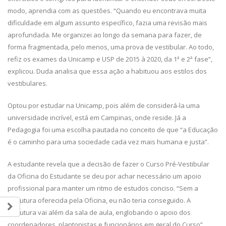
modo, aprendia com as questões. “Quando eu encontrava muita
dificuldade em algum assunto específico, fazia uma revisão mais
aprofundada. Me organizei ao longo da semana para fazer, de
forma fragmentada, pelo menos, uma prova de vestibular. Ao todo,
refiz os exames da Unicamp e USP de 2015 à 2020, da 1ª e 2ª fase”,
explicou. Duda analisa que essa ação a habituou aos estilos dos
vestibulares.
Optou por estudar na Unicamp, pois além de considerá-la uma
universidade incrível, está em Campinas, onde reside. Já a
Pedagogia foi uma escolha pautada no conceito de que “a Educação
é o caminho para uma sociedade cada vez mais humana e justa”.
A estudante revela que a decisão de fazer o Curso Pré-Vestibular
da Oficina do Estudante se deu por achar necessário um apoio
profissional para manter um ritmo de estudos conciso. “Sem a
estrutura oferecida pela Oficina, eu não teria conseguido. A
estrutura vai além da sala de aula, englobando o apoio dos
coordenadores, plantonistas e funcionários em geral do Curso”,