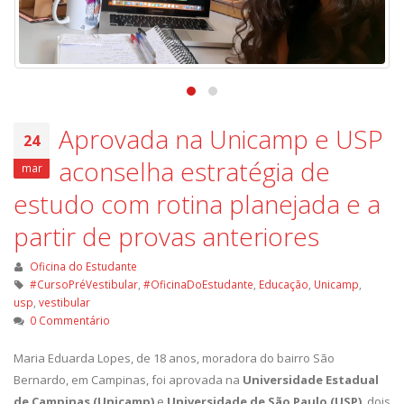
Aprovada na Unicamp e USP
24
aconselha estratégia de
mar
estudo com rotina planejada e a
partir de provas anteriores
Oficina do Estudante
#CursoPréVestibular
,
#OficinaDoEstudante
,
Educação
,
Unicamp
,
usp
,
vestibular
0 Commentário
Maria Eduarda Lopes, de 18 anos, moradora do bairro São
Bernardo, em Campinas, foi aprovada na
Universidade Estadual
de Campinas (Unicamp)
e
Universidade de São Paulo (USP)
, dois