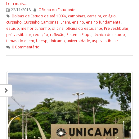
Leia mais...
22/11/2018
Oficina do Estudante
Bolsas de Estudo de até 100%
,
campinas
,
carreira
,
colégio
,
cursinho
,
Cursinho Campinas
,
Enem
,
ensino
,
ensino fundamental
,
estudo
,
melhor cursinho
,
oficina
,
oficina do estudante
,
Pré vestibular
,
pré-vestibular
,
redação
,
reflexão
,
Sistema Etapa
,
técnica de estudo
,
temas do enem
,
Unesp
,
Unicamp
,
universidade
,
usp
,
vestibular
0 Commentário