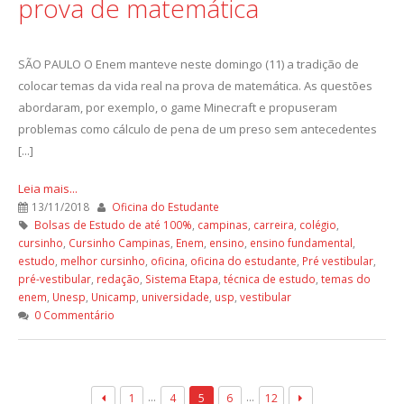
prova de matemática
SÃO PAULO O Enem manteve neste domingo (11) a tradição de
colocar temas da vida real na prova de matemática. As questões
abordaram, por exemplo, o game Minecraft e propuseram
problemas como cálculo de pena de um preso sem antecedentes
[...]
Leia mais...
13/11/2018
Oficina do Estudante
Bolsas de Estudo de até 100%
,
campinas
,
carreira
,
colégio
,
cursinho
,
Cursinho Campinas
,
Enem
,
ensino
,
ensino fundamental
,
estudo
,
melhor cursinho
,
oficina
,
oficina do estudante
,
Pré vestibular
,
pré-vestibular
,
redação
,
Sistema Etapa
,
técnica de estudo
,
temas do
enem
,
Unesp
,
Unicamp
,
universidade
,
usp
,
vestibular
0 Commentário
…
…
1
4
5
6
12