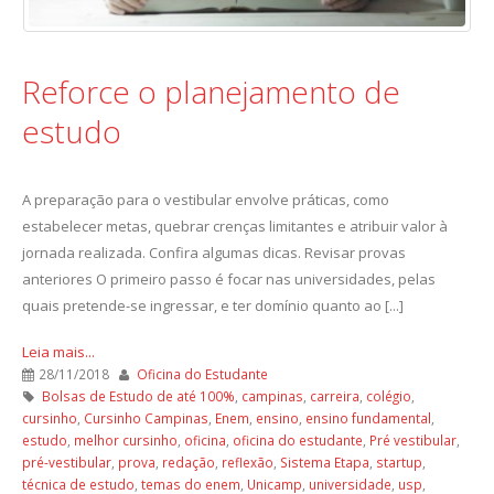
Reforce o planejamento de
estudo
A preparação para o vestibular envolve práticas, como
estabelecer metas, quebrar crenças limitantes e atribuir valor à
jornada realizada. Confira algumas dicas. Revisar provas
anteriores O primeiro passo é focar nas universidades, pelas
quais pretende-se ingressar, e ter domínio quanto ao [...]
Leia mais...
28/11/2018
Oficina do Estudante
Bolsas de Estudo de até 100%
,
campinas
,
carreira
,
colégio
,
cursinho
,
Cursinho Campinas
,
Enem
,
ensino
,
ensino fundamental
,
estudo
,
melhor cursinho
,
oficina
,
oficina do estudante
,
Pré vestibular
,
pré-vestibular
,
prova
,
redação
,
reflexão
,
Sistema Etapa
,
startup
,
técnica de estudo
,
temas do enem
,
Unicamp
,
universidade
,
usp
,