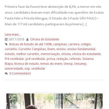
Primeira fase da Fuvest teve abstenção de 8,3%, a menor em oito
anos; candidatos tiveram mais dificuldade nas questões de Exatas
Paula Felix e Priscila Mengue, O Estado de S.Paulo SÃO PAULO –
Mais de 117 mil candidatos participaram da primeira [...]
Leia mais...
26/11/2018
Oficina do Estudante
Bolsas de Estudo de até 100%
,
campinas
,
carreira
,
colégio
,
cursinho
,
Cursinho Campinas
,
Enem
,
ensino
,
ensino fundamental
,
estudo
,
melhor cursinho
,
memorização
,
oficina
,
oficina do estudante
,
Pré vestibular
,
pré-vestibular
,
prova
,
redação
,
reflexão
,
Sistema
Etapa
,
técnica de estudo
,
temas do enem
,
Unesp
,
Unicamp
,
universidade
,
usp
,
vestibular
0 Commentário