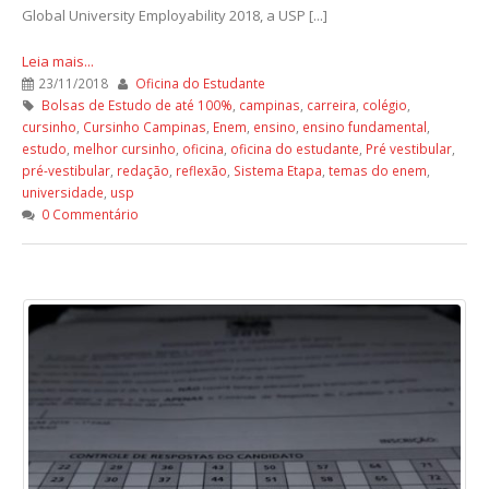
Global University Employability 2018, a USP [...]
Leia mais...
23/11/2018
Oficina do Estudante
Bolsas de Estudo de até 100%
,
campinas
,
carreira
,
colégio
,
cursinho
,
Cursinho Campinas
,
Enem
,
ensino
,
ensino fundamental
,
estudo
,
melhor cursinho
,
oficina
,
oficina do estudante
,
Pré vestibular
,
pré-vestibular
,
redação
,
reflexão
,
Sistema Etapa
,
temas do enem
,
universidade
,
usp
0 Commentário