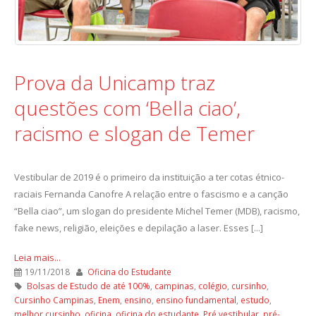
Prova da Unicamp traz
questões com ‘Bella ciao’,
racismo e slogan de Temer
Vestibular de 2019 é o primeiro da instituição a ter cotas étnico-
raciais Fernanda Canofre A relação entre o fascismo e a canção
“Bella ciao”, um slogan do presidente Michel Temer (MDB), racismo,
fake news, religião, eleições e depilação a laser. Esses [...]
Leia mais...
19/11/2018
Oficina do Estudante
Bolsas de Estudo de até 100%
,
campinas
,
colégio
,
cursinho
,
Cursinho Campinas
,
Enem
,
ensino
,
ensino fundamental
,
estudo
,
melhor cursinho
,
oficina
,
oficina do estudante
,
Pré vestibular
,
pré-