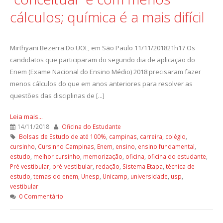
cálculos; química é a mais difícil
Mirthyani Bezerra Do UOL, em São Paulo 11/11/201821h17 Os
candidatos que participaram do segundo dia de aplicação do
Enem (Exame Nacional do Ensino Médio) 2018 precisaram fazer
menos cálculos do que em anos anteriores para resolver as
questões das disciplinas de [...]
Leia mais...
14/11/2018
Oficina do Estudante
Bolsas de Estudo de até 100%
,
campinas
,
carreira
,
colégio
,
cursinho
,
Cursinho Campinas
,
Enem
,
ensino
,
ensino fundamental
,
estudo
,
melhor cursinho
,
memorização
,
oficina
,
oficina do estudante
,
Pré vestibular
,
pré-vestibular
,
redação
,
Sistema Etapa
,
técnica de
estudo
,
temas do enem
,
Unesp
,
Unicamp
,
universidade
,
usp
,
vestibular
0 Commentário