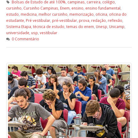
Bolsas de Estudo de até 100%
,
campinas
,
carreira
,
colégio
,
cursinho
,
Cursinho Campinas
,
Enem
,
ensino
,
ensino fundamental
,
estudo
,
medicina
,
melhor cursinho
,
memorização
,
oficina
,
oficina do
estudante
,
Pré vestibular
,
pré-vestibular
,
prova
,
redação
,
reflexão
,
Sistema Etapa
,
técnica de estudo
,
temas do enem
,
Unesp
,
Unicamp
,
universidade
,
usp
,
vestibular
0 Commentário